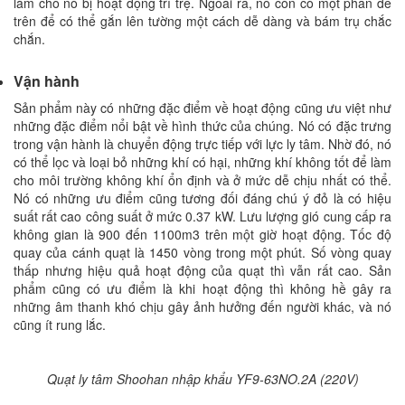
làm cho nó bị hoạt động trì trệ. Ngoài ra, nó còn có một phần đế
trên để có thể gắn lên tường một cách dễ dàng và bám trụ chắc
chắn.
Vận hành
Sản phẩm này có những đặc điểm về hoạt động cũng ưu việt như
những đặc điểm nổi bật về hình thức của chúng. Nó có đặc trưng
trong vận hành là chuyển động trực tiếp với lực ly tâm. Nhờ đó, nó
có thể lọc và loại bỏ những khí có hại, những khí không tốt để làm
cho môi trường không khí ổn định và ở mức dễ chịu nhất có thể.
Nó có những ưu điểm cũng tương đối đáng chú ý đỏ là có hiệu
suất rất cao công suất ở mức 0.37 kW. Lưu lượng gió cung cấp ra
không gian là 900 đến 1100m3 trên một giờ hoạt động. Tốc độ
quay của cánh quạt là 1450 vòng trong một phút. Số vòng quay
thấp nhưng hiệu quả hoạt động của quạt thì vẫn rất cao. Sản
phẩm cũng có ưu điểm là khi hoạt động thì không hề gây ra
những âm thanh khó chịu gây ảnh hưởng đến người khác, và nó
cũng ít rung lắc.
Quạt ly tâm Shoohan nhập khẩu YF9-63NO.2A (220V)