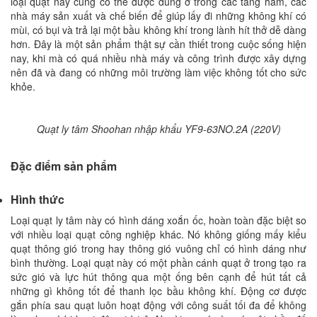
loại quạt này cũng có thể được dùng ở trong các tầng hầm, các
nhà máy sản xuất và chế biến để giúp lấy đi những không khí có
mùi, có bụi và trả lại một bầu không khí trong lành hít thở dễ dàng
hơn. Đây là một sản phẩm thật sự cần thiết trong cuộc sống hiện
nay, khi mà có quá nhiều nhà máy và công trình được xây dựng
nên đã và đang có những môi trường làm việc không tốt cho sức
khỏe.
Quạt ly tâm Shoohan nhập khẩu YF9-63NO.2A (220V)
Đặc điểm sản phẩm
Hình thức
Loại quạt ly tâm này có hình dáng xoắn ốc, hoàn toàn đặc biệt so
với nhiều loại quạt công nghiệp khác. Nó không giống mấy kiểu
quạt thông gió trong hay thông gió vuông chỉ có hình dáng như
bình thường. Loại quạt này có một phần cánh quạt ở trong tạo ra
sức gió và lực hút thông qua một ống bên cạnh để hút tất cả
những gì không tốt để thanh lọc bầu không khí. Động cơ được
gắn phía sau quạt luôn hoạt động với công suất tối đa để không